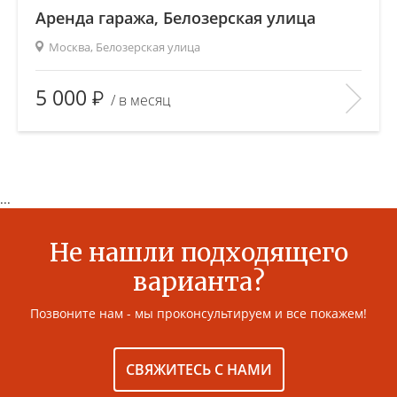
Аренда гаража, Белозерская улица
Москва, Белозерская улица
Площадь
(общ. /жил. /кухня), м2:
—/—/—
5 000
/ в месяц
Количество комнат:
—
Этаж:
—/—
В ИЗБРАННОЕ
...
Не нашли подходящего
варианта?
Позвоните нам - мы проконсультируем и все покажем!
СВЯЖИТЕСЬ С НАМИ