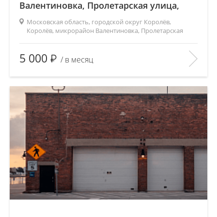
Валентиновка, Пролетарская улица,
15/6
Московская область, городской округ Королёв,
Королёв, микрорайон Валентиновка, Пролетарская
улица, 15/6
Площадь
(общ. /жил. /кухня), м2:
—/—/—
5 000
/ в месяц
Количество комнат:
—
Этаж:
—/—
В ИЗБРАННОЕ