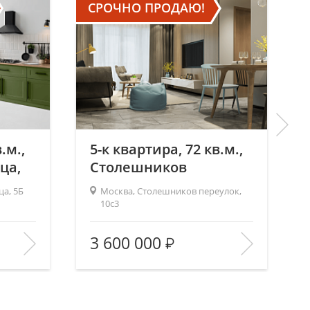
СРОЧНО ПРОДАЮ!
.м.,
5-к квартира, 72 кв.м.,
ца,
Столешников
переулок, 10с3
а, 5Б
Москва, Столешников переулок,
10с3
2
56/—/11
Площадь (общ/жил/кух), м
:
72/—/8
3 600 000
1
Количество комнат:
5
1/1
Этаж:
7/7
В ИЗБРАННОЕ