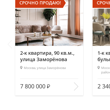
СРОЧНО ПРОДАЮ!
СРОЧ
2-к квартира, 90 кв.м.,
1-к к
улица Заморёнова
буль
Крыл
Москва, улица Заморёнова
Моско
район
Марша
2
Площадь (общ/жил/кух), м
:
90/—/—
Площадь
7 800 000
2 34
Количество комнат:
2
Количес
Этаж:
5/—
Этаж:
В ИЗБРАННОЕ
В И