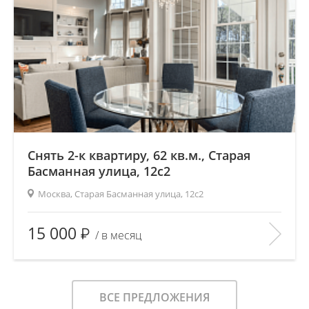
Снять 2-к квартиру, 62 кв.м., Старая
Басманная улица, 12с2
Москва, Старая Басманная улица, 12с2
2
Площадь (общ/жил/кух), м
:
62/40/12
15 000
/ в месяц
Количество комнат:
2
Этаж:
4/5
В ИЗБРАННОЕ
ВСЕ ПРЕДЛОЖЕНИЯ