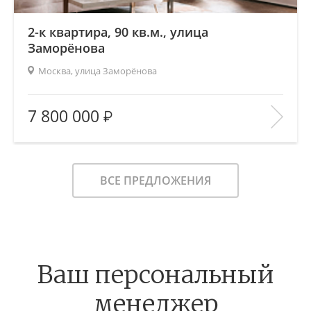
2-к квартира, 90 кв.м., улица
Заморёнова
Москва, улица Заморёнова
2
Площадь (общ/жил/кух), м
:
90/—/—
7 800 000
Количество комнат:
2
Этаж:
5/—
В ИЗБРАННОЕ
ВСЕ ПРЕДЛОЖЕНИЯ
Ваш персональный
менеджер