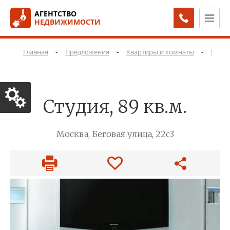
АГЕНТСТВО
НЕДВИЖИМОСТИ
-
-
-
Главная
Предложения
Квартиры и комнаты
Квар
Студия, 89 кв.м.
Москва, Беговая улица, 22с3