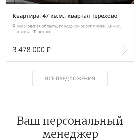
Квартира, 47 кв.м., квартал Терехово
Московская область, городской округ Химки, Химки,
квартал Терехово
2
Площадь (общ/жил/кух), м
:
47/77/6
3 478 000
Количество комнат:
2
Этаж:
7/7
В ИЗБРАННОЕ
ВСЕ ПРЕДЛОЖЕНИЯ
Ваш персональный
менеджер