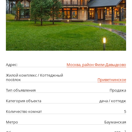
Адрес:
Москва, район Фили-Давыдково
Жилой комплекс / Коттеджный
посёлок
Приветнинское
Тип объявления
Продажа
Категория объекта
дача / коттедж
Количество комнат
5
Метро
Бауманская
2