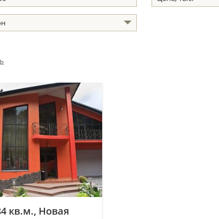
он
ь
4 кв.м., Новая