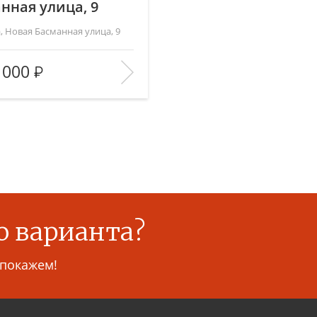
нная улица, 9
, Новая Басманная улица, 9
ь
(общ. /жил. /кухня),
84/—/12
 000
во комнат:
5
3/6
БРАННОЕ
о варианта?
 покажем!