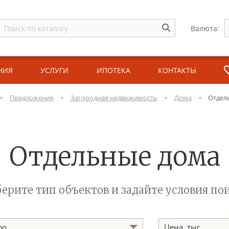
Валюта:
НИЯ
УСЛУГИ
ИПОТЕКА
КОНТАКТЫ
-
-
-
-
Предложения
Загородная недвижимость
Дома
Отдел
Отдельные дома
ерите тип объектов и задайте условия по
ро
Цена
, тыс.