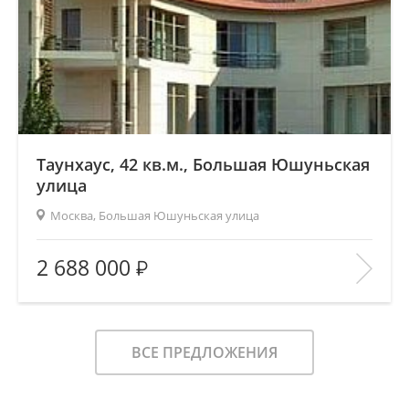
Таунхаус, 42 кв.м., Большая Юшуньская
улица
Москва, Большая Юшуньская улица
2
Площадь (общ/жил/кух), м
:
42/—/14
2 688 000
Количество комнат:
1
Этаж:
2/8
В ИЗБРАННОЕ
ВСЕ ПРЕДЛОЖЕНИЯ