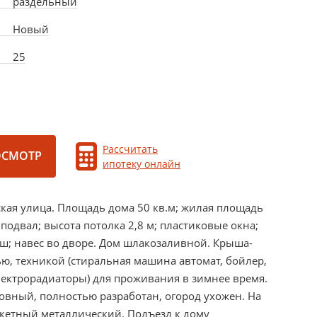
раздельный
Новый
.
25
Рассчитать
ОСМОТР
ипотеку онлайн
еская улица. Площадь дома 50 кв.м; жилая площадь
й подвал; высота потолка 2,8 м; пластиковые окна;
уш; навес во дворе. Дом шлакозаливной. Крыша-
ю, техникой (стиральная машина автомат, бойлер,
лектрорадиаторы) для проживания в зимнее время.
ровный, полностью разработан, огород ухожен. На
акетный металлический. Подъезд к дому