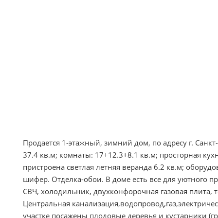
Продается 1-этажный, зимний дом, по адресу г. Санк
37.4 кв.м; комнаты: 17+12.3+8.1 кв.м; просторная кух
пристроена светлая летняя веранда 6.2 кв.м; оборуд
шифер. Отделка-обои. В доме есть все для уютного 
СВЧ, холодильник, двухконфорочная газовая плита, 
Центральная канализация,водопровод,газ,электричест
участке посажены плодовые деревья и кустарники (г