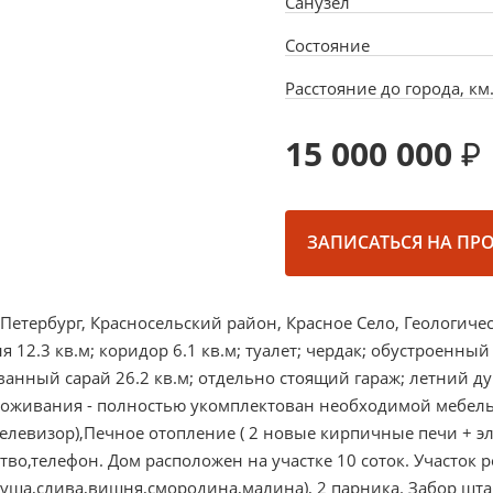
Санузел
Состояние
Расстояние до города, км
15 000 000
ЗАПИСАТЬСЯ НА ПР
т-Петербург, Красносельский район, Красное Село, Геологич
ня 12.3 кв.м; коридор 6.1 кв.м; туалет; чердак; обустроенны
ованный сарай 26.2 кв.м; отдельно стоящий гараж; летний д
проживания - полностью укомплектован необходимой мебель
телевизор),Печное отопление ( 2 новые кирпичные печи + э
во,телефон. Дом расположен на участке 10 соток. Участок 
руша,слива,вишня,смородина,малина), 2 парника. Забор шт